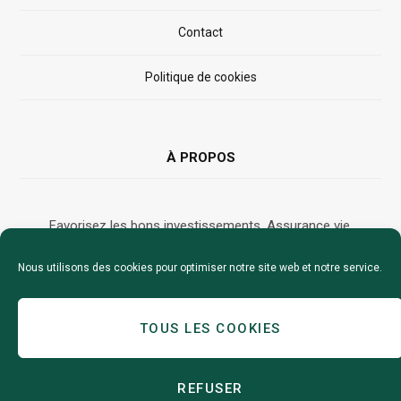
Contact
Politique de cookies
À PROPOS
Favorisez les bons investissements. Assurance vie,
banque, bourse, immobilier. Conseils pour bien placer votre
Nous utilisons des cookies pour optimiser notre site web et notre service.
argent.
TOUS LES COOKIES
Tous droits réservés © 2019 | investissons-utile.fr
REFUSER