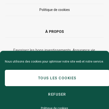
Politique de cookies
À PROPOS
Favorisez les bons investissements. Assurance vie,
banque, bourse, immobilier. Conseils pour bien placer votre
Nous utilisons des cookies pour optimiser notre site web et notre service.
argent.
TOUS LES COOKIES
Tous droits réservés © 2019 | investissons-utile.fr
REFUSER
Top
Politique de cookies